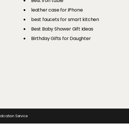
Best iron table​
री है एयर
से अपनों का
Ons
चीजें
और स्टाइलिश
leather case for iPhone
best faucets for smart kitchen
Best Baby Shower Gift Ideas
Birthday Gifts for Daughter
ndication Service