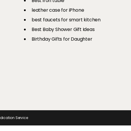
Best iron table​
री है एयर
से अपनों का
Ons
चीजें
और स्टाइलिश
leather case for iPhone
best faucets for smart kitchen
Best Baby Shower Gift Ideas
Birthday Gifts for Daughter
ndication Service