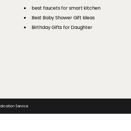
री है एयर
से अपनों का
Ons
श्रॉफ तक, यूं रिक्रिएट करें इन टॉप
चीजें
और स्टाइलिश
best faucets for smart kitchen
सेलेब्स का ग्लैमरस लुक
Best Baby Shower Gift Ideas
Birthday Gifts for Daughter
ndication Service