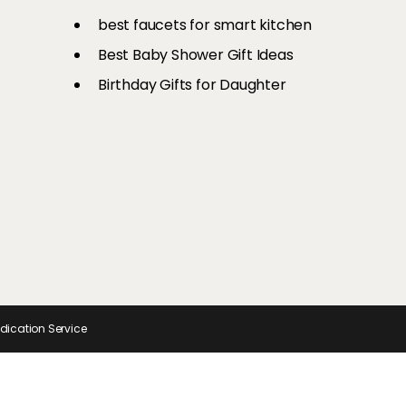
री है एयर
से अपनों का
Ons
श्रॉफ तक, यूं रिक्रिएट करें इन टॉप
चीजें
और स्टाइलिश
best faucets for smart kitchen
सेलेब्स का ग्लैमरस लुक
Best Baby Shower Gift Ideas
Birthday Gifts for Daughter
ndication Service