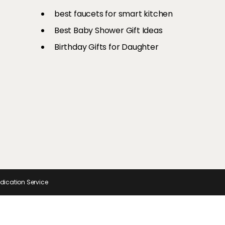
री है एयर
से अपनों का
Ons
श्रॉफ तक, यूं रिक्रिएट करें इन टॉप
चीजें
और स्टाइलिश
best faucets for smart kitchen
सेलेब्स का ग्लैमरस लुक
Best Baby Shower Gift Ideas
Birthday Gifts for Daughter
ndication Service