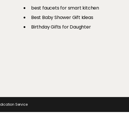
री है एयर
से अपनों का
Ons
श्रॉफ तक, यूं रिक्रिएट करें इन टॉप
चीजें
और स्टाइलिश
best faucets for smart kitchen
सेलेब्स का ग्लैमरस लुक
Best Baby Shower Gift Ideas
Birthday Gifts for Daughter
ndication Service