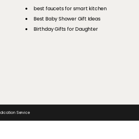
री है एयर
से अपनों का
Ons
श्रॉफ तक, यूं रिक्रिएट करें इन टॉप
चीजें
और स्टाइलिश
best faucets for smart kitchen
सेलेब्स का ग्लैमरस लुक
Best Baby Shower Gift Ideas
Birthday Gifts for Daughter
ndication Service